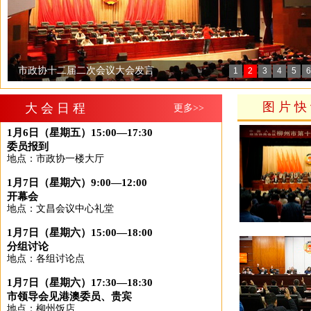
市政协十二届二次会议大会发言
1
2
3
4
5
6
政协柳州市第十二届委员会常务委员会第三次...
图片快
大会日程
更多>>
市政协为贫困户在校大学生捐资助学
1月6日（星期五）15:00—17:30
1月6日下午委员报到
委员报到
政协柳州市第十二届委员会常务委员会举行第...
地点：市政协一楼大厅
1月7日（星期六）9:00—12:00
开幕会
地点：文昌会议中心礼堂
1月7日（星期六）15:00—18:00
分组讨论
地点：各组讨论点
1月7日（星期六）17:30—18:30
市领导会见港澳委员、贵宾
地点：柳州饭店