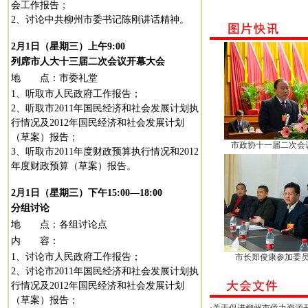
会工作报告；
2
、讨论中共柳州市委书记陈
刚讲话精神。
2
月
1
日（星期三）上午
9:00
列席市人大十三届二次会议开幕大会
地 点：市委礼堂
1
、听取市人民政府工作报告；
2
、听取市
2011
年国民经济和社会发展计划执
行情况及
2012
年国民经济和社会发展计划
（草案）报告；
市政协十一届二次会
3
、听取市
2011
年度财政预算执行情况和
2012
年度财政预算（草案）报告。
2
月
1
日（星期三）下午
15:00
—
18:00
分组讨论
地 点：各组讨论点
内 容：
1
、讨论市人民政府工作报告；
市长郑俊康参加委
2
、讨论市
2011
年国民经济和社会发展计划执
行情况及
2012
年国民经济和社会发展计划
（草案）报告；