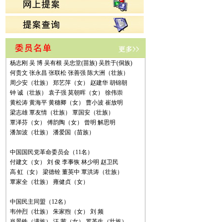
中国共产党（38名）
牛 勇 冯 军 朱广斌 朱德增 李必文 杨 新
杨志刚 吴 博 吴有根 吴忠堂(苗族) 吴胜于(侗族)
何贵文 张永昌 张联松 张善强 陈大洲（壮族）
周少安（壮族） 郑艺萍（女） 赵建华 胡锦朝
钟 诚（壮族） 袁子强 莫朝晖（女） 徐伟崇
黄松涛 黄海平 黄穗卿（女） 曹小波 崔放明
梁志雄 覃友情（壮族） 覃国安（壮族）
覃泽芬（女） 傅韵陶（女） 曾明 解思明
潘加波（壮族） 潘爱国（苗族）
中国国民党革命委员会（11名）
付建文（女） 刘 俊 李事恢 林少明 赵卫民
高 虹（女） 梁德铨 董英中 覃洪涛（壮族）
覃家全（壮族） 雍健贞（女）
中国民主同盟（12名）
韦仲烈（壮族） 朱家煦（女） 刘 频
肖景铁（满族） 汪 茜（女） 罗革生（壮族）