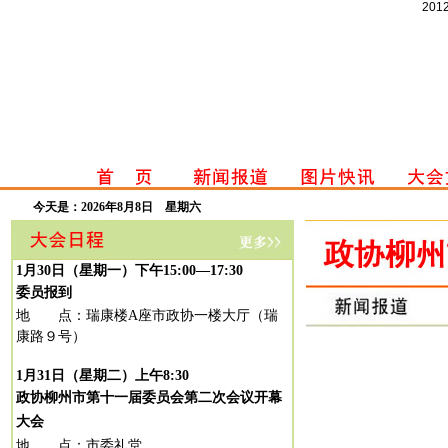
2012
今天是：
2026年8月8日 星期六
1
月
30
日（星期一）下午
15:00
—
17:30
委员报到
地 点：瑞康楼
A
座市政协一楼大厅（瑞
康路９号）
1
月
31
日（星期二）上午
8:30
政协柳州市第十一届委员会第二次会议开幕
大会
地 点：市委礼堂