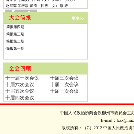
赵展辉 荣庆宗 崔 春（回族、女） 康 涛
零志波（壮族） 谭界忠
中国民主建国会（11名）
·
简报第四期
王志军 王德霞（女） 江远征 吴 华（女）
·
简报第三期
吴大虎(壮族) 吴卫南(壮族) 陈 敏(彝族、女)
卓柳凌(壮族) 周礼民(瑶族) 曾文波 戴 翔
·
简报第二期
·
简报第一期
中国民主促进会（11名）
马琳娜（女） 王建武 冯年养 刘文光 刘昌业
李 祥 李栋龙 侯 琳（女） 唐柳平（女）
梁红胜 曾昭武
十一届一次会议
十届三次会议
中国农工民主党（11名）
十届六次会议
十届二次会议
叶永锋 宁雪坚（女） 朱小乐（女） 杨小兵
十届五次会议
十届一次会议
汪春华 柳 元 袁天柱 郭小文 唐召力
十届四次会议
黄福文（女） 韩玉燕（女）
中国致公党（11名）
中国人民政治协商会议柳州市委员会主
王艳红(女) 叶志锋 朱 霞(女) 向 宇
E-mail：lzzx@li
刘 凯(布依族) 李心军 何 铀 何胜花(女)
版权所有：（C）2012 中国人民政
张万华 曾 翔 蔡家捷（壮族）