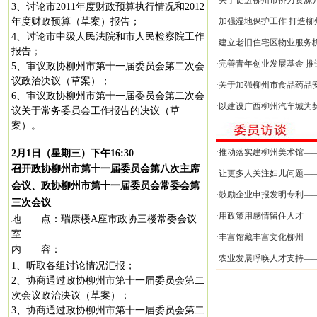
·
关于促进柳州市侨力资源
3
、讨论市
2011
年度财政预算执行情况和
2012
年度财政预算（草案）报告；
·
加强湿地保护工作 打造柳
4
、讨论市中级人民法院和市人民检察院工作
·
建立老旧住宅区物业服务
报告；
·
完善青年创业发展基金 推
5
、审议政协柳州市第十一届委员会第二次会
议政治决议（草案）；
·
关于加强柳州市食品药品
6
、审议政协柳州市第十一届委员会第二次会
·
以建设广西柳州汽车城为
议关于常务委员会工作报告的决议（草
案）。
·
推动落实建柳州美术馆——
2
月
1
日（星期三）下午
16:30
召开政协柳州市第十一届委员会第八次主席
·
让更多人关注妇儿问题——
会议、政协柳州市第十一届委员会常委会第
·
鼓励企业申报发明专利——
三次会议
·
用政策用感情留住人才——
地 点：瑞康楼
A
座市政协三楼常委会议
室
·
丰富馆藏丰富文化柳州——
内 容：
·
农业发展呼唤人才支持——
1
、听取各组讨论情况汇报；
2
、协商通过政协柳州市第十一届委员会第二
次会议政治决议（草案）；
3
、协商通过政协柳州市第十一届委员会第二