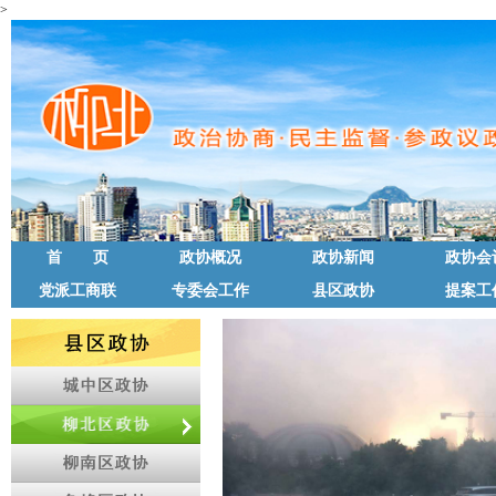
>
首 页
政协概况
政协新闻
政协会
党派工商联
专委会工作
县区政协
提案工