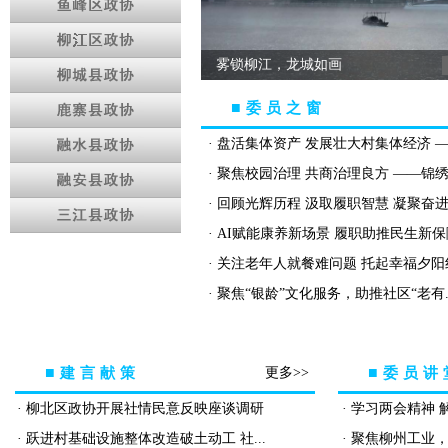
雾锁柳江，龙城如画
柳北区召开区政协镇（街道）...
■
委员之窗
秋日 柳江晨景美如画
· 盘活集体资产 发展壮大村集体经济 ——
落花缤纷，醉美龙城
· 聚焦校园治理 共商治理良方 ——锦绣街
· 回顾光辉历程 汲取履职智慧 凝聚奋
· AI赋能康养新场景 履职助推民生新保障 
· 关注老年人就餐难问题 托起幸福夕阳
· ​聚焦“银龄”文化服务，助推社区“老有..
■
■
建言献策
更多>>
委员讲
· 柳北区政协开展社情民意反映座谈调研
· 学习两会精神 解
· 跃进村基础设施整体改造破土动工 社...
· 聚焦柳州工业，