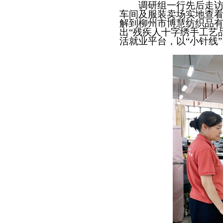
调研组一行先后走
车间及服装卖场实地查
解到柳州市博慧纺织品
出“残疾人十字绣手工艺
活就业平台，以“小针线