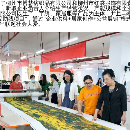
访了柳州市博慧纺织品有限公司和柳州市红裳服饰有限
看，听取企业负责人介绍生产经营状况、产能规模和企
有限公司以生产十字绣、家居服等产品为主体，并且与
品助残项目”，通过“企业供料+居家创作+公益展销”
”串联起社会大爱。