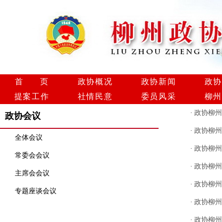
首 页
政协概况
政协新闻
政协
提案工作
社情民意
委员风采
柳州
政协柳州
·
政协会议
政协柳州
·
全体会议
政协柳州
·
常委会会议
政协柳州
·
主席会会议
政协柳州
·
专题座谈会议
政协柳州
·
政协柳州
·