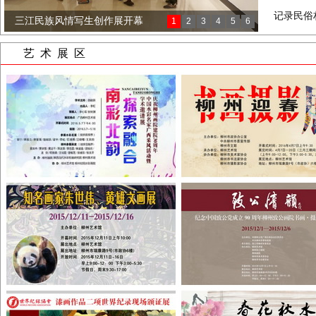
记录民俗
三江民族风情写生创作展开幕
1
2
3
4
5
6
黄雁水彩画巡回展开展
艺术展区
柳州美术摄影名家走进古砦作...
“南彩北韵·探索融合”水彩...
柳州迎春书画摄影作品展开幕
“和为尚”——印禅法师、陈...