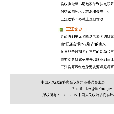
·
县政协党组书记范家荣到挂点联系村上
·
保护家园环境，志愿服务在行动
·
三江政协：冬种土豆促增收
三江文史
·
县政协副主席吴隆到老堡乡调研
·
由“赶庙会”到“花炮节”的由来
·
抗日战争时期党在三江的活动和三江
·
市委党史研究室主任邹继业到三江
·
三江县开展红色旅游资源课题调研
中国人民政治协商会议柳州市委员会主办
E-mail：lzzx@liuz
版权所有：（C）2015 中国人民政治