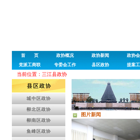
首 页
政协概况
政协新闻
政协会
党派工商联
专委会工作
县区政协
提案工
当前位置：
三江县政协
图片新闻