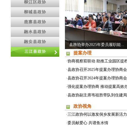
县政协举办2025年委员履职能...
提案办理
政协三江侗族自治县第十四届...
·
协商视察双联动 助推工业园区提
政协三江侗族自治县第十四届...
·
县政协召开2025年提案办理协商会
政协委员报到 三江进入“两...
·
县政协召开2024年提案办理协商会
·
强化提案办理协商 推动提案高效
·
县政协副主席韦祖胜带队到住建局开
政协视角
·
三江政协何以激发侗乡发展新活力
·
委员献爱心 共谱鱼水情