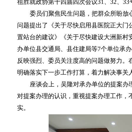
祖胜
就
政协
第
十四届四次会议
31
、
32
、
33
委员们聚焦民生问题，把群众所盼放
问题提出
了
《关于尽快启用县医院正大门
置站台的建议》《关于尽快建设大洲新村
办单位县交通局、县住建局等
7
个单位
承办
反映强烈、委员关注度高的问题做努力。
明确落实下一步工作打算，着力解决事关
座谈会上，
吴隆对承办单位的提案办
对提案办理的认识，重视提案办理工作，
实。