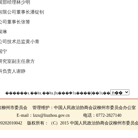
展部经理林少明
有限公司董事长潘锭钊
公司董事长张箐
侯琳
公司技术总监黄小青
国宁
研究室副主任唐方
科负责人谢静
����
��ҳ
��һҳ
��һҳ
βҳ
��
�ܹ�1ҳ
��
��ǰ��1ҳ
��
议柳州市委员会 管理维护：中国人民政治协商会议柳州市委员会办公室
E-mail：lzzx@liuzhou.gov.cn 电话：0772-2827140
0202010042 版权所有：（C）2015 中国人民政治协商会议柳州市委员会 桂