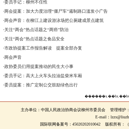
·
委员手记：柳州不任性
·
两会提案：加大力度治理“僵尸车”遏制路口滥发小广告
·
两会声音：在柳江上建设游泳场把公厕建成景点建筑
·
关注“两会”热点话题之“两癌”防治
·
关注“两会”热点话题之食品安全
·
市政协提案工作报告解读 提案全部办复
·
两会声音
·
政协委员们用提案推动的民生大小事
·
委员手记：高大上火车头拉油盐柴米车厢
·
委员提案：推广定制公交鼓励绿色出行
����
��ҳ
��һҳ
��һ
主办单位：中国人民政治协商会议柳州市委员会 管理维护
E-mail：lzzx@li
国际联网备案号：45020202010042 版权所有：