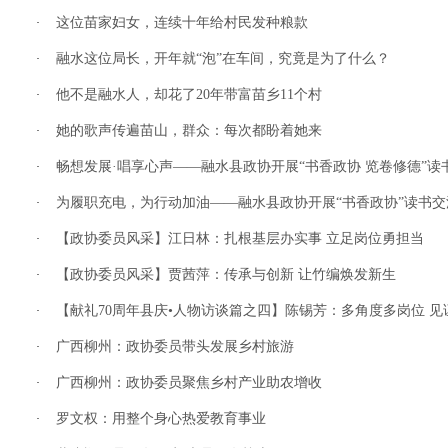
这位苗家妇女，连续十年给村民发种粮款
·
融水这位局长，开年就“泡”在车间，究竟是为了什么？
·
他不是融水人，却花了20年带富苗乡11个村
·
她的歌声传遍苗山，群众：每次都盼着她来
·
畅想发展·唱享心声——融水县政协开展“书香政协 览卷修德”读书分
·
为履职充电，为行动加油——融水县政协开展“书香政协”读书交
·
【政协委员风采】江日林：扎根基层办实事 立足岗位勇担当
·
【政协委员风采】贾茜萍：传承与创新 让竹编焕发新生
·
【献礼70周年县庆•人物访谈篇之四】陈锡芳：多角度多岗位 
·
广西柳州：政协委员带头发展乡村旅游
·
广西柳州：政协委员聚焦乡村产业助农增收
·
罗文权：用整个身心热爱教育事业
·