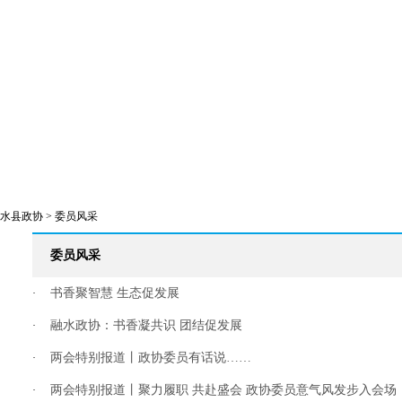
政协新闻
政协会议
领导讲话
委员风采
县区政协
提案工作
社情民意
柳州文史
水县政协
>
委员风采
委员风采
书香聚智慧 生态促发展
·
融水政协：书香凝共识 团结促发展
·
两会特别报道丨政协委员有话说……
·
两会特别报道丨聚力履职 共赴盛会 政协委员意气风发步入会场
·