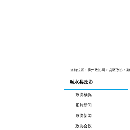
首 页
政协概况
党派工商联
专委会工作
当前位置：
柳州政协网
>
县区政协
>
融
融水县政协
政协概况
图片新闻
政协新闻
政协会议