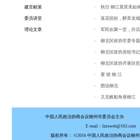
建言献策
秋日 柳江晨景美如
·
委员讲堂
落花缤纷，醉美龙城
·
理论文章
军民欢聚一堂，共话
·
柳北区政协常委专题
·
柳北区政协党组书记
·
柳北区政协开展扶贫
·
雾 锁 柳 江
·
图说柳北
·
又见帆船角逐柳江
·
中国人民政治协商会议柳州市委员会主办
E-mail：lzzxweb@
版权所有： ©2016 中国人民政治