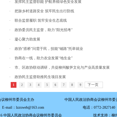
发挥民主监督职能 护航养殖绿色安全发展
·
把脉乡村道路安全 筑牢民生出行防线
·
联合监督履职 筑牢安全生态底线
·
政协委员民主监督，助力“阳光招考”
·
凝心聚力助发展
·
政协“搭桥”问需于民，技能“铺路”托举就业
·
协商在一线，助力农业发展“地生金”
·
市、区政协联动调研，共促柳州酸笋文化与产业高质量发展
·
政协民主监督助推民生项目发展
·
下一页
1
2
3
4
5
6
7
8
9
商会议柳州市委员会主办 中国人民政治协商会议柳州市委员
E-mail：lzzxweb@163.com 电话：0772-2827140
©2016 中国人民政治协商会议柳州市委员会 技术支持：柳州