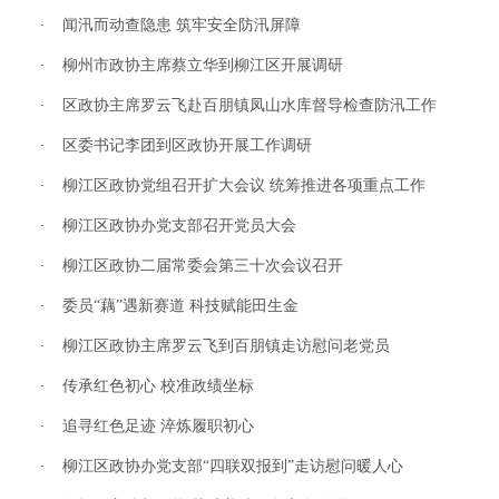
闻汛而动查隐患 筑牢安全防汛屏障
·
柳州市政协主席蔡立华到柳江区开展调研
·
区政协主席罗云飞赴百朋镇凤山水库督导检查防汛工作
·
区委书记李团到区政协开展工作调研
·
柳江区政协党组召开扩大会议 统筹推进各项重点工作
·
柳江区政协办党支部召开党员大会
·
柳江区政协二届常委会第三十次会议召开
·
委员“藕”遇新赛道 科技赋能田生金
·
柳江区政协主席罗云飞到百朋镇走访慰问老党员
·
传承红色初心 校准政绩坐标
·
追寻红色足迹 淬炼履职初心
·
柳江区政协办党支部“四联双报到”走访慰问暖人心
·