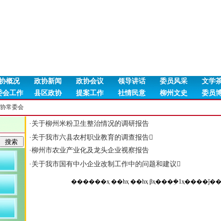
协概况
政协新闻
政协会议
领导讲话
委员风采
文学
委会工作
县区政协
提案工作
社情民意
柳州文史
委员
协常委会
·
关于柳州米粉卫生整治情况的调研报告
·
关于我市六县农村职业教育的调查报告
·
柳州市农业产业化及龙头企业视察报告
·
关于我市国有中小企业改制工作中的问题和建议
����
��ҳ
��һҳ
��һҳ
βҳ
��
�ܹ�1ҳ
��
��ǰ��