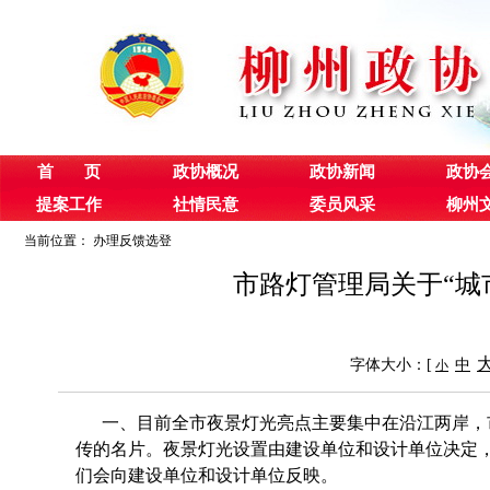
首 页
政协概况
政协新闻
政协
提案工作
社情民意
委员风采
柳州
当前位置：
办理反馈选登
市路灯管理局关于“城
字体大小：[
中
小
一、目前全市夜景灯光亮点主要集中在沿江两岸，市
传的名片。夜景灯光设置由建设单位和设计单位决定
们会向建设单位和设计单位反映。