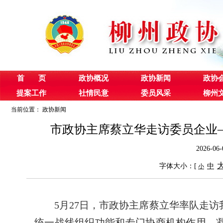
首 页
政协概况
政协新闻
政协
提案工作
社情民意
委员风采
柳州
当前位置：
政协新闻
市政协主席蔡立华走访委员企业
2026-
字体大小：[
中
小
5月27日，市政协主席蔡立华率队走
统一战线组织功能和专门协商机构作用，