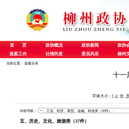
首 页
政协概况
政协新闻
政协
提案工作
社情民意
委员风采
柳州
当前位置：
提案目录
十一
字体大小：[
中
小
内容导航：
五、历史、文化、旅游类（
37
件）