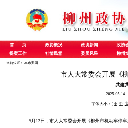
首 页
政协概况
政协新闻
政协
提案工作
社情民意
委员风采
柳州
当前位置：
本市要闻
市人大常委会开展《
共建
2025-05
字体大小：[
中
小
5月12日，市人大常委会开展《柳州市机动车停