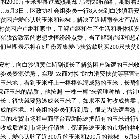
的2000斤玉米即将过成熟期却无法找到销路，期盼着
…6月3日，区政协社会组委员一行8人来到白沙镇新
为贫困户爱心认购玉米和辣椒，解决了近期雨季农产品
村贫困户卢继和家中，了解卢继和生产生活和身体状
养猪脱贫致富的思想觉悟纷纷点赞，当了解到卢继和想
们当即表示将在6月份筹集爱心扶贫款购买200只扶贫
安村，向白沙镇黄仁斯副镇长了解贫困户陈逻的玉米
委员资源优势，实现“农商对接”助力消费扶贫等事宜
的玉米地，看到玉米杆上一棒棒饱满成熟的玉米，长势
保证玉米的品质，他按照“一株一棒”来管理种植，估计收
疯长，很快就要熟透成老玉米了，如果不及时收成售卖
收成的困境。社会组的委员们听到后，很是为陈逻着急
自己的农贸市场和电商平台帮助陈逻把所有的玉米进行
米收成后送到市场进行销售，保证陈逻玉米的市场价格
米，爱心认购了近300斤的玉米和200斤的辣椒。6月