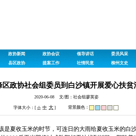
政协新闻
政协会议
领导讲话
委员风采
县区政协
提案工作
社情民意
柳州文史
峰区政协社会组委员到白沙镇开展爱心扶贫
2020-06-08 文/图：社会组廖英姿
大
背景颜色：
字体大小：[
中
]
小
该是夏收玉米的时节，可连日的大雨给夏收玉米的白