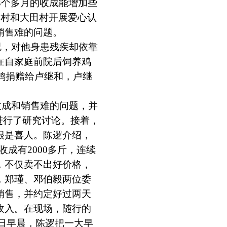
3个多月的收成能增加些
安村和大田村开展爱心认
销售难的问题。
况，对他身患残疾却依靠
在自家庭前院后饲养鸡
鸡捐赠给卢继和，卢继
收成和销售难的问题，并
进行了研究讨论。接着，
很是喜人。陈逻介绍，
成有2000多斤，连续
，不仅卖不出好价格，
，郑瑾、邓伯毅两位委
销售，并约定好过两天
收入。在现场，随行的
5日早晨，陈逻把一大早