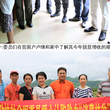
一
:
委员们在贫困户卢继和家中了解其今年脱贫增收的