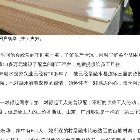
困户杨华（中）夫妇。
有时间他会经常到车间看一看，了解生产情况，同时了解各个贫困
资50多万元建设了配套的职工宿舍，免费提供给员工居住。
来融水投资兴业已经有20多年了，他已经是融水县连续三届的政
强，他对融水有着深厚的感情，始终怀有一颗感恩的心，想为融
第一对得起国家；第二对得起工人
完善设配
；不断的顶替工人劳动
度，但是给工人的工价和浙江、山东、广州那边是一样的；第三个
杨华，家中有6口人，她所在的村是融水比较边远的苗族村寨，也
公司打工，两个小孩跟他的父母在老家读书，虽然辛苦点，但是他