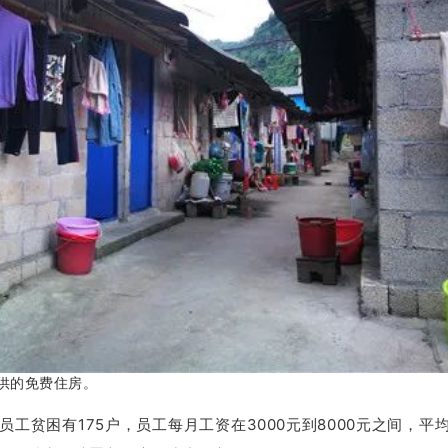
供的免费住房。
175户
3000
8000
员工贫困有
，员工每月工资在
元到
元之间，平