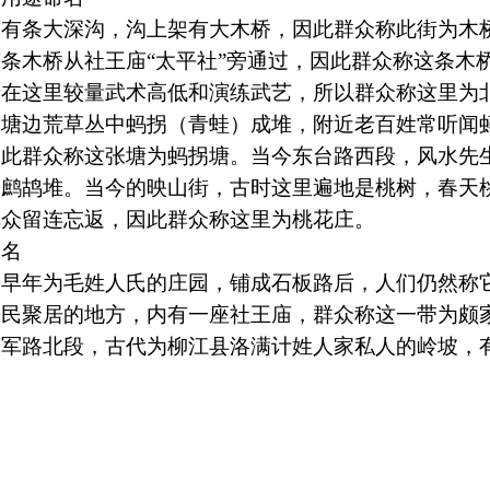
条大深沟，沟上架有大木桥，因此群众称此街为木
条木桥从社王庙“太平社”旁通过，因此群众称这条木
士在这里较量武术高低和演练武艺，所以群众称这里为
，塘边荒草丛中蚂拐（青蛙）成堆，附近老百姓常听闻
因此群众称这张塘为蚂拐塘。当今东台路西段，风水先
为鹧鸪堆。当今的映山街，古时这里遍地是桃树，春天
群众留连忘返，因此群众称这里为桃花庄。
名
年为毛姓人氏的庄园，铺成石板路后，人们仍然称
居民聚居的地方，内有一座社王庙，群众称这一带为颇
荣军路北段，古代为柳江县洛满计姓人家私人的岭坡，