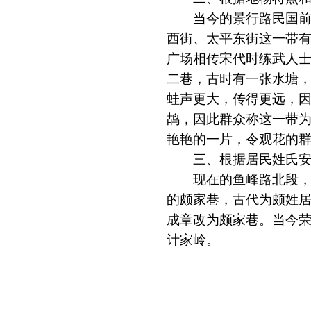
当今的景行路民国前有
西街、太平东街这一带有
广场相传宋代时练武人
二巷，古时有一张水塘
蛙声更大，传得更远，
鸪，因此群众称这一带
艳艳的一片，令观花的
三、根据居民姓氏安
现在的鱼峰路北段，早
的颇家巷，古代为颇姓
成章改为颇家巷。当今
计家岭。