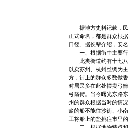
据地方史料记载，民
正式命名，都是群众根
口径。据长辈介绍，安
一、根据街中主要行
此类街道约有十七八条
以卖苏州、杭州丝绸为
方，街上的群众多数做
时居民多在此处摆卖弓
弓箭街。当今曙光东路
州的群众根据当时的情
盐的船不能往沙街、小
工将船上的盐挑往市里
二、根据地物特点和