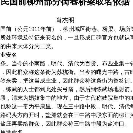
民国前柳州部分街巷桥梁取名依据
肖杰明
国前（公元
1911
年前），柳州城区街巷、桥梁、场所
据所处环境及特征来安名的，一旦形成口碑官方也就认
名的由来大体分为三类。
业安名
。当今的小南路，明代、清代为百货、布匹业集中
主，因此群众称这条街为苏杭街。当今的曙光中路，古
香签来卖，把这当成主业，因此群众称这条街为香签街
箭，练武的人士都到此处买弓箭，然后到练武场地射箭
东段，清末为娼妓集中的地方，由于古代称妓院集中的
况也称这一带为平康里。现在三中路中段，明代、清代
南路码头方向开时，盐船就会在三中路中段东面的柳江
的盐庄再卖给群众，因此群众称三中路中段为盐冲口。
用途命名