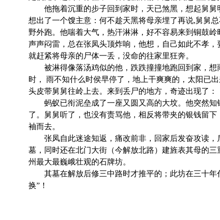
他拖着沉重的步子回到家时，天已煞黑，想起舅舅
想出了一个馊主意：何不趁天黑将母亲埋了再说,舅舅
野外跑。他喘着大气，热汗淋淋，好不容易来到铜鼓岭
声声闷雷，总在张凤头顶炸响，他想，自己如此不孝，
就赶紧将母亲的尸体一丢，没命的往家里狂奔。
被淋得像落汤鸡似的他，跌跌撞撞地跑回到家，想
时， 雨不知什么时侯早停了，地上干爽爽的，太阳已
头皮带舅舅往岭上去。来到丢尸的地方，奇迹出现了：
蚂蚁已衔泥垒成了一座又圆又高的大坟。他突然知
了。舅舅听了，也没有责骂他，相反将带夹的银钱留下
袖而去。
张凤自此迷途知返，痛改前非，回家后发奋攻读，
墓，同时还在北门大街（今解放北路）建旌表其母的三
州最大最巍峨壮观的石牌坊。
其墓在解放后修三中路时才推平的；此坊在三十年
换”！