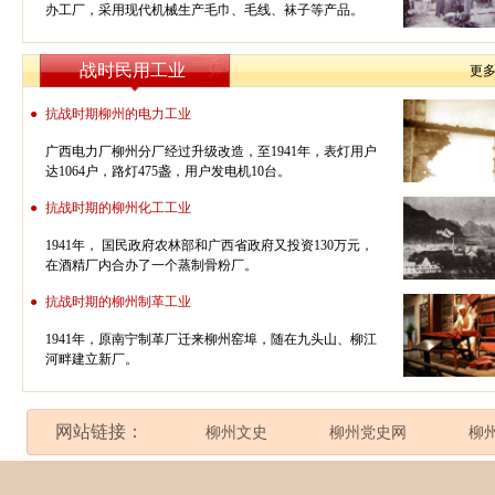
办工厂，采用现代机械生产毛巾、毛线、袜子等产品。
战时民用工业
更
●
抗战时期柳州的电力工业
广西电力厂柳州分厂经过升级改造，至1941年，表灯用户
达1064户，路灯475盏，用户发电机10台。
●
抗战时期的柳州化工工业
1941年， 国民政府农林部和广西省政府又投资130万元，
在酒精厂内合办了一个蒸制骨粉厂。
●
抗战时期的柳州制革工业
1941年，原南宁制革厂迁来柳州窑埠，随在九头山、柳江
河畔建立新厂。
网站链接：
柳州文史
柳州党史网
柳