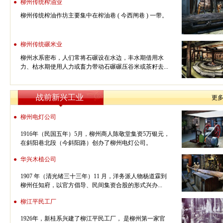
●
柳州传统榨油业
柳州传统榨油作坊主要集中在榨油巷 ( 今西闸巷 ) 一带。
●
柳州传统碾米业
柳州水系密布，人们常将石碾设在水边，丰水期借用水
力、枯水期使用人力或畜力带动石碾碾压谷米或茶籽去...
战前新兴工业
更
●
柳州电灯公司
1916年（民国五年）5月，柳州商人陈敬堂集资5万银元，
在斜阳巷北段（今斜阳路）创办了柳州电灯公司。
●
华兴木植公司
1907 年（清光绪三十三年）11 月，洋务派人物杨道霖到
柳州任知府，以官方倡导、民间集资合股的形式兴办...
●
柳江平民工厂
1926年，新桂系兴建了柳江平民工厂， 是柳州第一家官