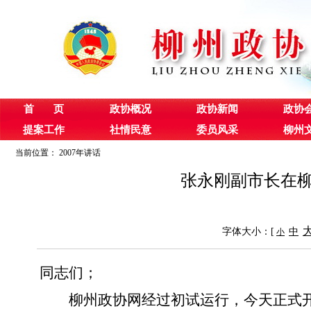
首 页
政协概况
政协新闻
政协
提案工作
社情民意
委员风采
柳州
当前位置：
2007年讲话
张永刚副市长在
字体大小：[
中
小
同志们；
柳州政协网经过初试运行，今天正式