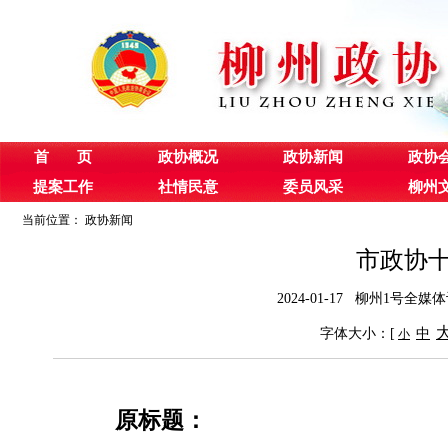
首 页
政协概况
政协新闻
政协
提案工作
社情民意
委员风采
柳州
当前位置：
政协新闻
市政协
2024-01-17 柳州1号全
字体大小：[
中
小
原标题：