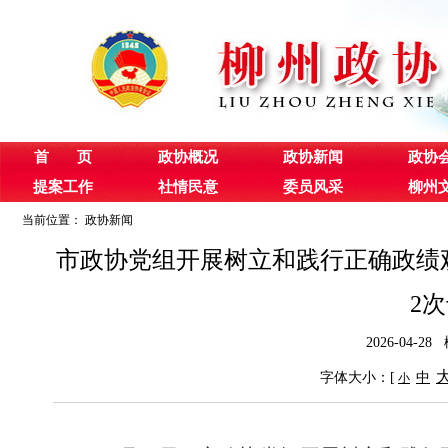
首 页
政协概况
政协新闻
政协
提案工作
社情民意
委员风采
柳州
当前位置：
政协新闻
市政协党组开展树立和践行正确政绩观
2
2026-04
字体大小：[
中
小