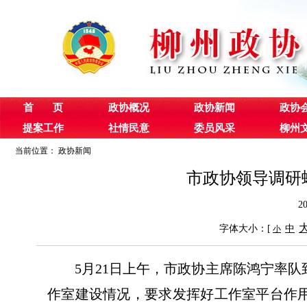
首 页
政协概况
政协新闻
政协
提案工作
社情民意
委员风采
柳州
当前位置：
政协新闻
市政协领导调研
2
字体大小：[
中
小
5月21日上午，市政协主席陈鸿宁率
作室建设情况，要求发挥好工作室平台作