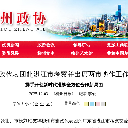
政协新闻
政协会议
领导讲话
党派工商
委员风采
柳州文史
柳州艺术馆
共筑中国
政代表团赴湛江市考察并出席两市协作工
携手开创新时代湛柳全方位合作新局面
2025-12-03 《柳州日报》 记者 李俊
大
背景颜色：
字体大小：[
中
]
小
书记张壮、市长刘胜友率柳州市党政代表团到广东省湛江市考察交