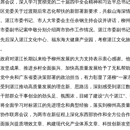
联席会议，深入学习贯彻党的二十届四中全会精神和习近平总书
省区党委关于过渡期后常态化帮扶的新部署新要求，共叙山海深
面。湛江市委书记、市人大常委会主任余钢主持会议并讲话，柳
州市委副书记索申敬分别介绍两市协作工作情况。湛江市委副书
团先后深入湛江文化中心、福东海大健康产业园，考察湛江文化
况。
市政府对湛江长期以来给予柳州发展的大力支持表示衷心感谢。
贫攻坚成果、推进乡村全面振兴、加快高质量发展给予了无私帮
党中央和广东省委决策部署的政治担当，有力彰显了湛柳“一家
感受到湛江推动高质量发展的理念新、思路活，深刻感受到湛江
干部群众干事创业的劲头足、氛围浓，目睹了建设“六个湛江”
们将全面学习对标湛江的先进理念和典型经验，落实到柳州高质
部协作联席会议，为两市在新征程上深化东西部协作和全方位合
全面振兴提质增效文章、构建现代化产业体系文章、科技创新攻