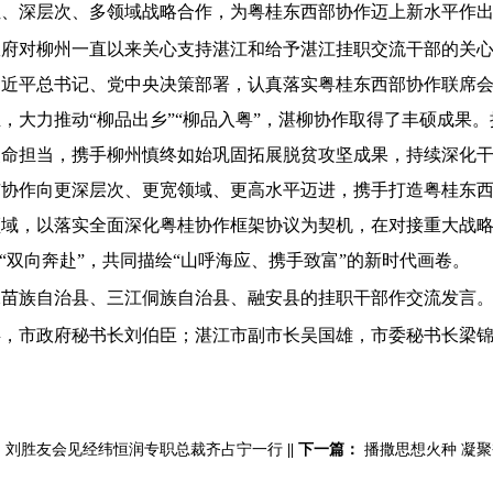
位、深层次、多领域战略合作，为粤桂东西部协作迈上新水平作
政府对柳州一直以来关心支持湛江和给予湛江挂职交流干部的关
习近平总书记、党中央决策部署，认真落实粤桂东西部协作联席
，大力推动“柳品出乡”“柳品入粤”，湛柳协作取得了丰硕成果
使命担当，携手柳州慎终如始巩固拓展脱贫攻坚成果，持续深化
市协作向更深层次、更宽领域、更高水平迈进，携手打造粤桂东
域，以落实全面深化粤桂协作框架协议为契机，在对接重大战略
“双向奔赴”，共同描绘“山呼海应、携手致富”的新时代画卷。
水苗族自治县、三江侗族自治县、融安县的挂职干部作交流发言
兵，市政府秘书长刘伯臣；湛江市副市长吴国雄，市委秘书长梁
：
刘胜友会见经纬恒润专职总裁齐占宁一行
||
下一篇：
播撒思想火种 凝