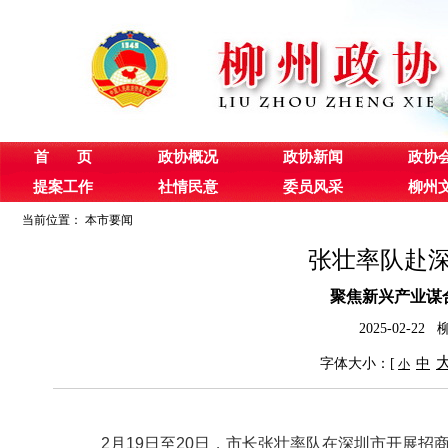
首 页
政协概况
政协新闻
政协
提案工作
社情民意
委员风采
柳州
当前位置：
本市要闻
张壮率队赴
聚焦新兴产业谋
2025-02-
字体大小：[
中
小
2月19日至20日，市长张壮率队在深圳市开展