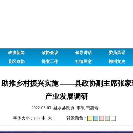
政协新闻
政协会议
领导讲话
委员风采
县区政协
提案工作
社情民意
柳州文史
，助推乡村振兴实施 ——县政协副主席张家
产业发展调研
2022-03-03 融水县政协 李果 韦惠端
大
背景颜色：
字体大小：[
中
]
小