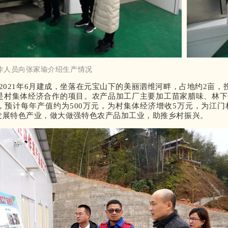
作人员向张家瑜介绍生产情况
2021年6月建成，坐落在元宝山下的美丽泗维河畔，占地约2亩，投
，是村集体经济合作的项目。农产品加工厂主要加工苗家腊味、林
预计每年产值约为500万元，为村集体经济增收5万元，为江门
发展特色产业，做大做强特色农产品加工业，助推乡村振兴。