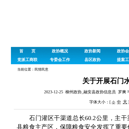
首 页
政协概况
政协新闻
政协会
党派工商联
专委会工作
县区政协
提案工
当前位置：
民情民意
关于开展石门
2023-12-25 柳州政协_融安县政协信息员 罗
大
冯达丝 王红利
字体大小：[
中
小
石门灌区干渠道总长
60.2
公里，主干
县粮食主产区，保障粮食安全发挥了重要