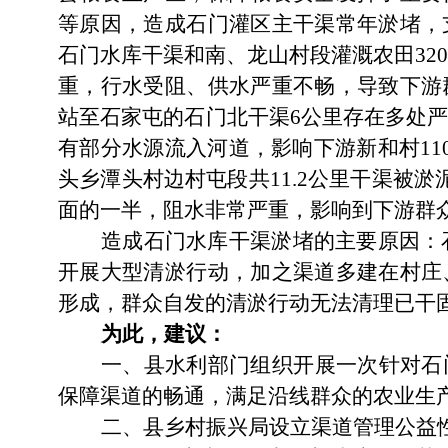
等原因，造成石门灌区主干渠常年淤堵，
石门水库干渠和南、龙山村段灌溉农
田
32
重，
行水受阻、供水严重不畅
，导致下游
站至石家屯的石门北干
渠
6
公里存在多处
有部分水源流入河道，影响下游新和村
11
头
乡潭头村边村屯段共
11.2
公里干渠被淤
面的一半，阻水非常严重，影响到下游群
造成石门水库干渠淤堵的
主要
原因：
开
展大型清淤行动，加之渠道多建在村庄
形成
，群众自发的清淤行动无法清理已干
为此，建议：
一、
县水利部门组织开展一次针对石
保障渠道的畅通，满足沿线群众的农业生
二、
县乡村振兴局设立渠道管理公益