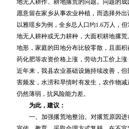
地无人耕作、耕地撂荒的问题。问题的成
愿意留在家乡从事农业种植，而选择
外出
以雅瑶乡为例
，全乡
总人
口约
1.6
万人，但
地无人耕种或无力耕种，大面积耕地撂荒
地形，家庭的田地分布比较零散，且面积
药化肥等农资价格上涨，劳动力工价上涨
近年来，我县农业基础设施持续改善，但
害频发，水涝和旱情时有发生，农作物减
仍然薄弱，抗风险能力差。
为此，建议：
一、加强撂荒地整治。
对撂荒原因进
宣传、教育，
采取合理方式
复耕
。
在不宜