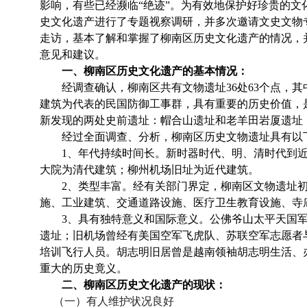
影响，有些已经濒临“绝迹”。为有效地保护好珍贵的
史文化遗产进行了专题视察调研，并多次邀请文史文物
走访，基本了解和掌握了柳南区历史文化遗产的情况，
意见和建议。
一、柳南区历史文化遗产的基本情况：
经调查确认，柳南区共有文物遗址
36
处
63
个点，其
建筑为代表的民国防御工事群，具有重要的历史价值，
新发现的两处史前遗址：帽合山遗址和老羊田岩厦遗址
经过全面调查、分析，柳南区历史文物遗址具有以
1
、年代持续时间长。新时器时代、明、清时代到
大院为清代建筑；柳州机场旧址为近代建筑。
2
、类型丰富。经有关部门界定，柳南区文物遗址
施、工业建筑、交通道路设施、医疗卫生教育设施、寺
3
、具有独特意义和国际意义。公佛爷山太平天国
遗址；旧机场曾经有美国空军飞虎队、苏联空军志愿者
培训飞行人员。胡志明旧居曾是越南领袖胡志明生活、
重大的历史竟义。
二、柳南区历史文化遗产的现状：
（一）有人维护状况良好