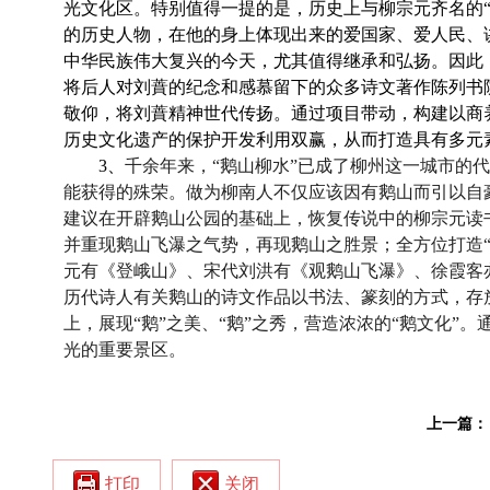
光文化区。特别值得一提的是，历史上与柳宗元齐名的“
的历史人物，在他的身上体现出来的爱国家、爱人民、
中华民族伟大复兴的今天，尤其值得继承和弘扬。因此，
将后人对刘蕡的纪念和感慕留下的众多诗文著作陈列书
敬仰，将刘蕡精神世代传扬。通过项目带动，构建以商
历史文化遗产的保护开发利用双赢，从而打造具有多元
3
、
千余年来，“鹅山柳水”已成了柳州这一城市的
能获得的殊荣。做为柳南人不仅应该因有鹅山而引以自
建议在开辟鹅山公园的基础上，恢复传说中的柳宗元读
并重现鹅山飞瀑之气势，再现鹅山之胜景；全方位打造
元有《登峨山》、宋代刘洪有《观鹅山飞瀑》、徐霞客
历代诗人有关鹅山的诗文作品以书法、篆刻的方式，存
上，展现“鹅”之美、“鹅”之秀，营造浓浓的“鹅文化
光的重要景区。
上一篇：
打印
关闭