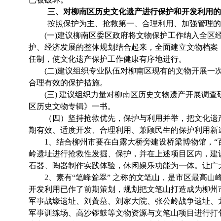
三、对柳南区历史文化遗产进行保护和开发利用的
按照保护为主、抢救第一、合理利用、加强管理的
(
一
)
建议柳南区委区政府将文物保护工作纳入全区
护、经济发展的整体规划结合起来，全面建立文物档案
任制，使文化遗产保护工作健康有序地进行。
(
二
)
建议组织专业队伍对柳南区现有的文物开展一
合理有效的保护措施。
(
三
)
建议组织力量对柳南区历史文物遗产开展调查
区历史文物专辑》一书。
（四）坚持抢救优先，保护与利用并举，把文化遗
期有效、适度开发、合理利用、兼顾民生的保护利用新
1
、
结合柳州市要在白露大桥旁建设桥梁博物馆，
岭遗址进行抢救性发掘、保护，并在上述项目区内，建设鹿谷
石器、陶器制作实践体验，休闲娱乐功能为一体。让广
2
、素有“笔峰耸翠” 之称的文笔山，是市区最高
开发利用已作了前期策划，规划把文笔山打造成为柳州
军事战壕遗址、刘蕡墓、刘家大院、张公岭战争遗址、
军事训练场、高沙锣鼓等文物资源与文笔山项目进行打