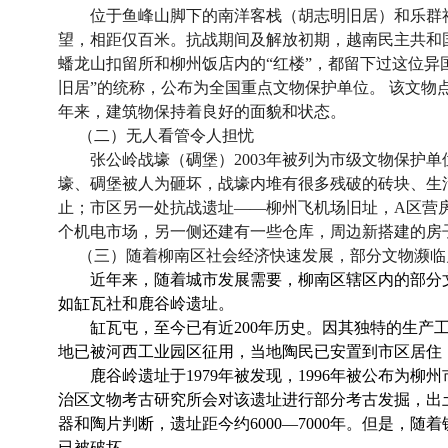
位于鱼峰山脚下的南洋客栈（胡志明旧居）和乐群社
望，相距仅百米。抗战期间及解放初期，越南民主共和
蟠龙山扣留所和柳州饭店内的
“
红楼
”
，都留下过这位异
旧居
”
的统称，公布为全国重点文物保护单位。 该文物
年来，建筑物保持着良好的面貌和状态。
（二）无人看管令人担忧
张公岭战壕（碉堡）
2003
年被列为市级文物保护单
壕、碉堡被人为砸坏，战壕内堆有很多残破的砖块、生
止；市区另一处抗战遗址
——
柳州飞机场旧址，
A
区营
个机电市场，另一侧还建有一些仓库，周边新搭建的房
（三）随着柳南区社会经济快速发展，部分文物濒临
近年来，随着城市发展需要，柳南区辖区内的部分
如缸瓦社和鹿谷岭遗址。
缸瓦屯，至今已有近
200
年历史。因其独特的生产工
地已被河西工业园区征用，当地陶民已安置到市区居住
鹿谷岭遗址于
1979
年被发现，
1996
年被公布为柳州
治区文物考古研究所会对该遗址进行部分考古发掘，出
器和陶片判断，遗址距今约
6000
—
7000
年。但是，随着
已被破坏。