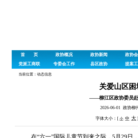
首 页
政协概况
政协新闻
政协会
党派工商联
专委会工作
县区政协
提案工
当前位置：
动态信息
关爱山区困
——柳江区政协委员赴
2026-06-01 
大
字体大小：[
中
小
在
“
六一
”
国际儿童节到来之际，
5
月
29
日