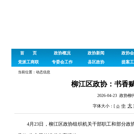
首 页
政协概况
政协新闻
政协会
党派工商联
专委会工作
县区政协
提案工
当前位置：
动态信息
柳江区政协：书香
2026-04-23 
大
字体大小：[
中
小
4
月
23
日，柳江区政协组织
机关
干部职工和部分政