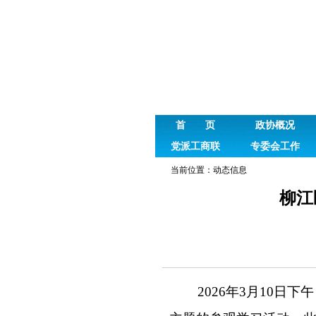
首 页
政协概况
党派工商联
专委会工作
当前位置：
动态信息
柳江
2026
年
3
月
10
日下午