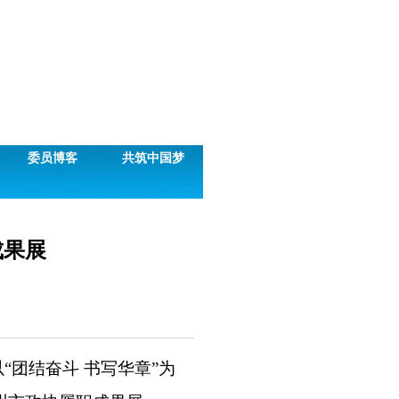
委员博客
共筑中国梦
成果展
以
“
团结奋斗 书写华章
”
为