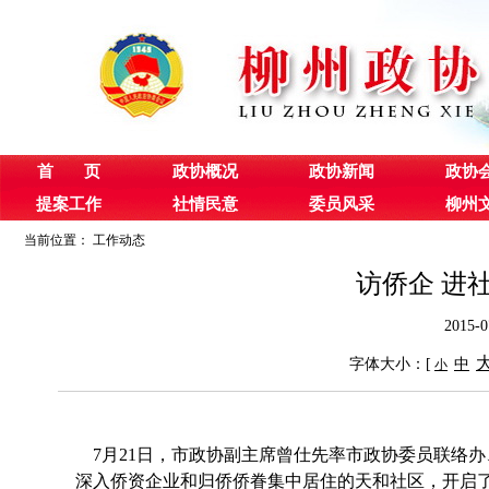
首 页
政协概况
政协新闻
政协
提案工作
社情民意
委员风采
柳州
当前位置：
工作动态
访侨企 进
2015
字体大小：[
中
小
7月21日，市政协副主席曾仕先率市政协委员联络
深入侨资企业和归侨侨眷集中居住的天和社区，开启