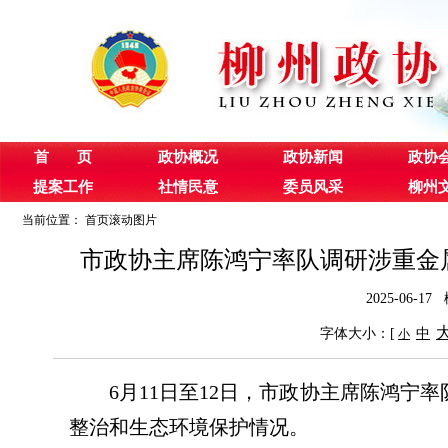
首 页
政协概况
政协新闻
政协
提案工作
社情民意
委员风采
柳州
当前位置：
首页滚动图片
市政协主席陈鸿宁率队调研涉重金
2025-06
字体大小：[
中
小
6月11日至12日，市政协主席陈鸿
整治和生态环境保护情况。