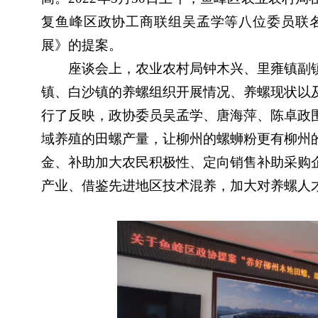
复鱼峰区政协工商联组吴孟学等八位委员联
展》的提案。
座谈会上，农业农村局钟木兴、里雍镇副
镇、白沙镇的养螺组织开展情况、养螺现状以
行了反映，政协委员吴孟学、唐海萍、陈卓政
域养殖的田螺产量，让柳州的螺蛳粉更有柳州
金、补助加大农民积极性、定向销售补助采购
产业、借鉴先进地区技术混养，加大对养螺人