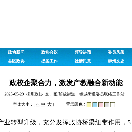
政协新闻
政协会议
领导讲话
委员风采
县区政协
提案工作
社情民意
柳州文史
政校企聚合力，激发产教融合新动能
2025-05-29 柳州政协 文、图/解放街道、钢城街道委员联络工作站
大
背景颜色：
字体大小：[
中
]
小
产业转型升级
，
充分发挥政协桥梁纽带作用，