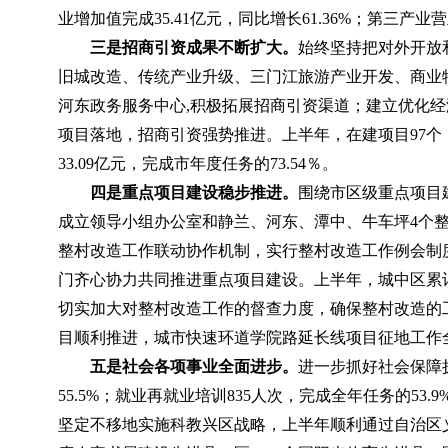
业增加值完成
35.41
亿元，同比增长
61.36%
；第三产业营
三是招商引资成果不断扩大。
始终坚持把对外开放
旧城改造、
传统产业升级、三门江旅游产业开发、商业
河东政务服务中心
,
积极拓展招商引资渠道；建立优化经
项目落地，
招商引资强势推进。上半年，在建项目
97
个
33.09
亿元，完成市年度任务的
73.54
％。
四是重点项目建设稳步推进。
围绕市区级重点项目
成立领导小组办公室和静兰、河东、潭中、牛车坪
4
个
整村改造工作联动协作机制，实行整村改造工作例会制
门齐心协力共同推进重点项目建设。上半年，城中区累
切实加大对整村改造工作的督查力度，确保整村改造的
目顺利推进，城市快速环道学院路延长线项目征地工作
五是社会各项事业全面进步。
进一步抓好社会保障
55.5%
；就业再就业培训
835
人次，完成全年任务的
53.9
坚定不移地实施科教兴区战略，上半年顺利通过自治区