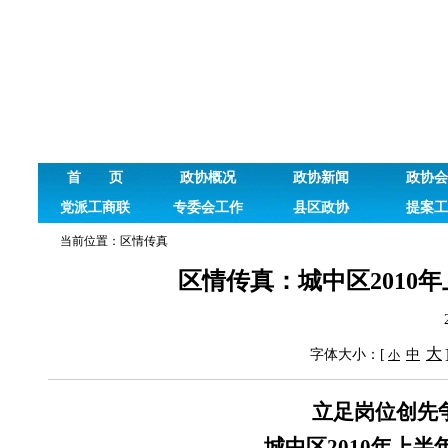
首 页
政协概况
政协新闻
政协会
党派工商联
专委会工作
县区政协
提案工
当前位置：
区情传真
区情传真：城中区2010
大
字体大小：[
中
小
立足岗位创先
城中区
2010
年上半