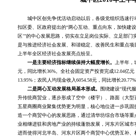
城中区创先争优活动启动以后，各级党组织迅速行
扣区委、区政府提出的“两心互动、重点向东，加快建设
区’”的中心发展思路，切实在
立足岗位实际、立足部门
是与推进经济社会发展、和谐稳定、改善民生和重点项
上半年全区
经济社会发展亮点纷呈。
一是主要经济指标继续保持大幅度增长。
上半年，
元，同比增长
36%
。全社会固定资产投资完成
12.04
亿元
13.95%
；农民人均现金收入
6054.58
元，同比增长
20.77%
二是两心互动发展格局基本形成。
围绕建设“现代
升传统商贸业，逐步形成了空中（楼宇）、路面（大型
五星商圈商业聚集优势更为明显，核心地位进一步巩固
造一个商贸中心的发展思路，通过清华坊综合市场等重
业相继进驻和房地产业的持续蓬勃发展，河东片区城市
进而使得河北半岛、河东片区两个商贸中心优势互补、