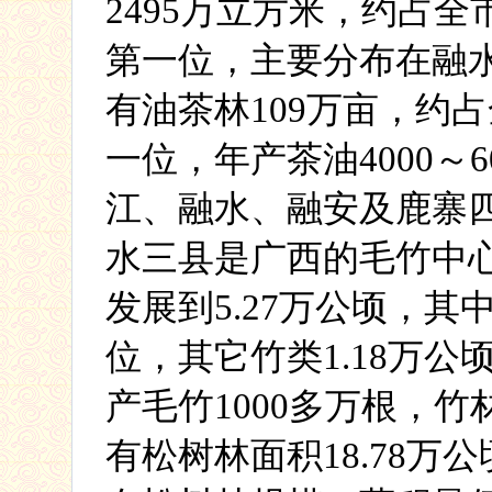
2495
万立方米，约占全
第一位，
主要分布在融
有油茶林
109
万亩，约占
一位，
年产茶油
4000
～
6
江、融水、融安及鹿寨
水三县是广西的毛竹中
发展到
5.27
万公顷，其
位，
其它竹类
1.18
万公
产毛竹
1000
多万根，竹
有松树林面积
18.78
万公