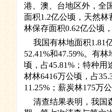
港、澳、台地区外，全
面积
1.2
亿公顷，天然林
林保存面积
0.62
亿公顷
我国有林地面积
1.81
52.41%
和
47.59%
。有林
顷，占
45.81%
；特种用
材林
6416
万公顷，占
35.
11.25%
；薪炭林
175
万公
清查结果表明，我国