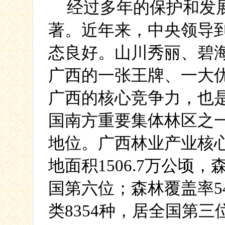
经过多年的保护和发
著。近年来，中央领导
态良好。山川秀丽、碧
广西的一张王牌、一大
广西的核心竞争力，也
国南方重要集体林区之
地位。广西林业产业核
地面积
1506.7
万公顷，
国第六位；森林覆盖率
5
类
8354
种，居全国第三