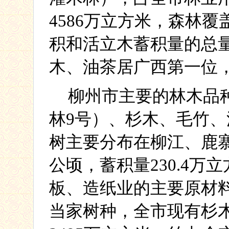
4586
万立方米，森林覆
积和活立木蓄积量的总
木、油茶居广西第一位
柳州市主要的林木品
林
9
号）、杉木、毛竹、
树主要分布在柳江、鹿
公顷，蓄积量
230.4
万立
板、造纸业的主要原材
当家树种，全市现有杉