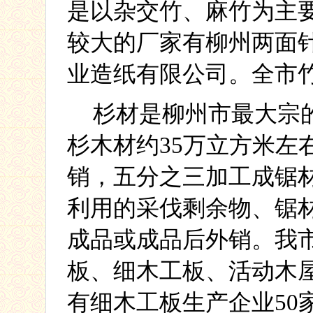
是以杂交竹、麻竹为主
较大的厂家有柳州两面
业造纸有限公司。全市
杉材是柳州市最大宗
杉木材约
35
万立方米左
销，五分之三加工成锯
利用的采伐剩余物、锯
成品或成品后外销。我
板、细木工板、活动木
有细木工板生产企业
50