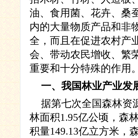
油、食用菌、花卉、桑
内的大量物质产品和非
全，
而且在促进农村产
会、带动农民增收、繁
重要和十分特殊的作用
一、我国林业产业发
据第七次全国森林资
林面积
1.95
亿公顷，森
积量
149.13
亿立方米，