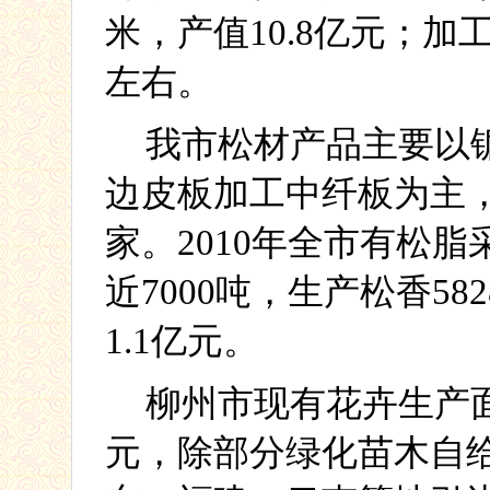
米，产值
10.8
亿元；加
左右。
我市松材产品主要以
边皮板加工中纤板为主
家。
2010
年全市有松脂
近
7000
吨，生产松香
582
1.1
亿元。
柳州市现有花卉生产
元，除部分绿化苗木自