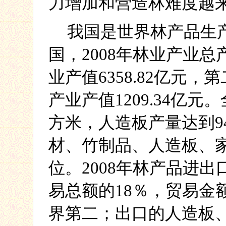
力增加和营造林难度越
我国是世界林产品生
国，
2008
年林业产业总
业产值
6358.82
亿元，第
产业产值
1209.34
亿元。
方米，人造板产量达到
9
材、竹制品、人造板、
位。
2008
年林产品进出
易总额的
18
％，贸易金
界第二；出口的人造板