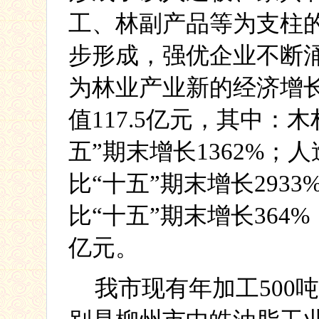
工、林副产品等为支柱
步形成，强优企业不断
为林业产业新的经济增
值
117.5
亿元，其中：木
五
”
期末增长
1362%
；人
比
“
十五
”
期末增长
2933
比
“
十五
”
期末增长
364%
亿元。
我市现有年加工
500