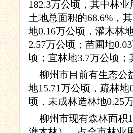
182.3
万公顷，其中林业
土地总面积的
68.6%
，其
地
0.16
万公顷，灌木林
2.57
万公顷；苗圃地
0.03
顷；宜林地
3.7
万公顷；
柳州市目前有生态公
地
15.71
万公顷，疏林地
顷，未成林造林地
0.25
柳州市现有森林面积
1
灌木林），占全市林业