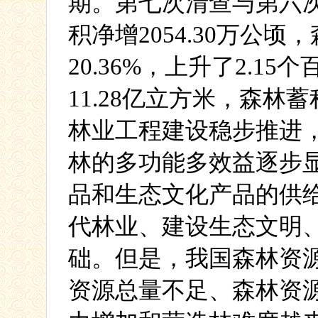
期。第七次清查与第六
积净增
2054.30
万公顷，
20.36%
，
上升了
2.15
个
11.28
亿立方米，森林蓄
林业工程建设稳步推进
林的多功能多效益逐步
品和生态文化产品的供
代林业、建设生态文明
础。
但是，
我国森林资
资源总量不足、
森林资