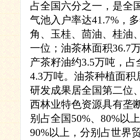
占全国六分之一，是全
气池入户率达
41.7%
，多
角、玉桂、茴油、桂油
一位；油茶林面积
36.7
产茶籽油约
3.5
万吨，占
4.3
万吨。油茶种植面积
研发成果居全国第二位
西林业特色资源具有垄
别占全国
50%
、
80%
以
90%
以上，分别占世界