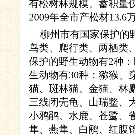
有松树林规模、蓄积量
2009
年全市产松材
13.6
柳州市有国家保护的
鸟类、爬行类、两栖类
保护的野生动物有
2
种：
生动物有
30
种：猕猴、
猫、斑林猫、金猫、林
三线闭壳龟、山瑞鳖、
小鸦鹃、水鹿、苍鹭、
隼、燕隼、白鹇、红腹