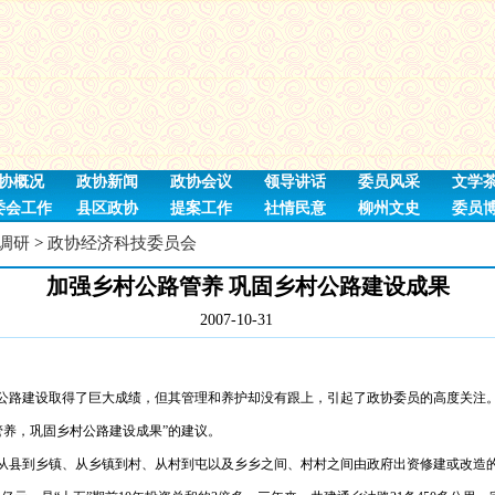
协概况
政协新闻
政协会议
领导讲话
委员风采
文学
委会工作
县区政协
提案工作
社情民意
柳州文史
委员
调研
>
政协经济科技委员会
加强乡村公路管养 巩固乡村公路建设成果
2007-10-31
公路建设取得了巨大成绩，但其管理和养护却没有跟上，引起了政协委员的高度关注
管养，巩固乡村公路建设成果”的建议。
指从县到乡镇、从乡镇到村、从村到屯以及乡乡之间、村村之间由政府出资修建或改造的