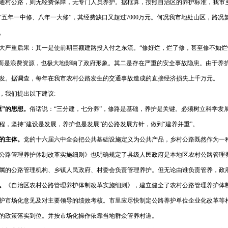
通村公路，则无经费保障，无专门人员养护。据框算，按照自治区的养护标准，我市
“五年一中修、八年一大修”，其经费缺口又超过
7000
万元。何况我市地处山区，路况
。
大严重后果：其一是使前期巨额建路投入付之东流。“修好烂，烂了修，甚至修不如烂快
反而是浪费资源，也极大地影响了政府形象。其二是存在严重的安全事故隐患。由于养
发。据调查，每年在我市农村公路发生的交通事故造成的直接经济损失上千万元。
，我们提出以下建议
:
重”的思想。
俗话说：“三分建，七分养”，修路是基础，养护是关键。必须树立科学发
程，坚持“建设是发展，养护也是发展”的公路发展方针，做到“建养并重”。
的主体。
党的十六届六中全会把公共基础设施定义为公共产品，乡村公路既然作为一
公路管理养护体制改革实施细则》也明确规定了县级人民政府是本地区农村公路管理
属的公路管理机构、乡镇人民政府、村委会负责管理养护。但无论由谁负责管养，政
。
《自治区农村公路管理养护体制改革实施细则》，建立健全了农村公路管理养护体
护市场化意见及对主要领导的绩效考核。市里应尽快制定公路养护单位企业化改革等
的政策落实到位。并按市场化操作依靠当地群众管养村道。