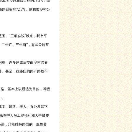
完成乡乡通油路目标的
73.3%
；结
级路目标的
72.3%
。使我市乡村公
围。“三项会战”以来，我市平
，二年烂，三年断”，有些公路甚
困难，许多建成后交由乡村管养
养。甚至一些路段的路产路权不
公路，基本上以通达为目的，等级
力。
成本、建路、养人、办公及其它
除养护人员工资福利和大中修费
甚远，只能维持路面的一般性养