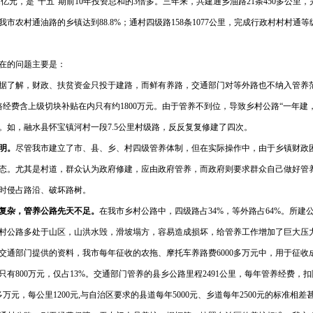
1
亿元，是“十五”期前
10
年投资总和的
3
倍多。三年来，共建通乡油路
21
条
450
多公里，
我市农村通油路的乡镇达到
88.8%
；通村四级路
158
条
1077
公里，完成行政村村村通等
在的问题主要是：
据了解，财政、扶贫资金只投于建路，而鲜有养路，交通部门对等外路也不纳入管养范
路经费含上级切块补贴在内只有约
1800
万元。由于管养不到位，导致乡村公路“一年建
。如，融水县怀宝镇河村一段
7.5
公里村级路，反反复复修建了四次。
明。
尽管我市建立了市、县、乡、村四级管养体制，但在实际操作中，由于乡镇财政
态。尤其是村道，群众认为政府修建，应由政府管养，而政府则要求群众自己做好管
时侵占路沿、破坏路树。
复杂，管养公路先天不足。
在我市乡村公路中，四级路占
34%
，等外路占
64%
。所建
村公路多处于山区，山洪水毁，滑坡塌方，容易造成损坏，给管养工作增加了巨大压
交通部门提供的资料，我市每年征收的农拖、摩托车养路费
6000
多万元中，用于征收
只有
800
万元，仅占
13%
。交通部门管养的县乡公路里程
2491
公里，每年管养经费，扣
多万元，每公里
1200
元
,
与自治区要求的县道每年
5000
元、乡道每年
2500
元的标准相差