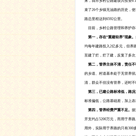
来，我市乡村公路建设共投资
6.
束了
26
个乡镇无油路的历史，使
路总里程达到
6592
公里。
目前，乡村公路管理和养护存
第一，存在“重建轻养”现象。
均每年建路投入
2
亿多元，但养
至建了烂，烂了建，反复了多次
第二，管养主体不清，责任不
的乡道、村道基本处于无管养状
清，群众不但没有管养，还时不
第三，已建公路标准低，路况
标准偏低，公路基础差，加上农
第四，管养经费严重不足。
据
开支约占
5200
万元，而用于养路
用外，实际用于养路的只有
300