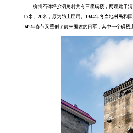
柳州石碑坪乡泗角村共有三座碉楼，两座建于清
15
米、
20
米，原为防土匪用。
1944
年冬当地村民和国
945
年春节又重创了前来围攻的日军，其中一个碉楼