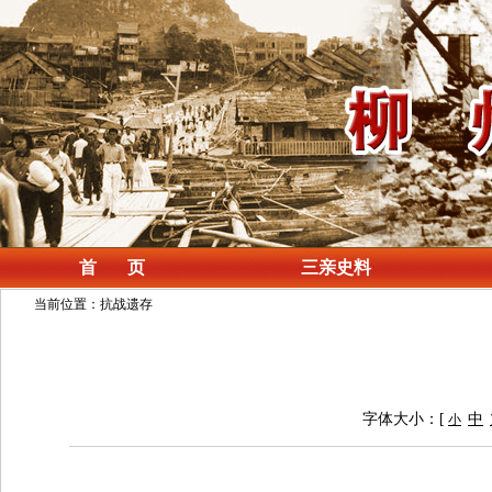
首 页
三亲史料
当前位置：抗战遗存
字体大小：[
中
小