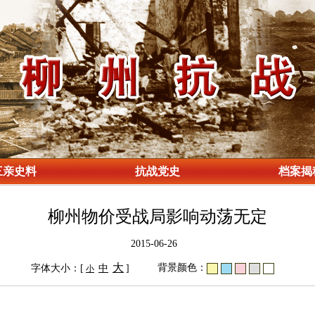
三亲史料
抗战党史
档案揭
柳州物价受战局影响动荡无定
2015-06-26
大
背景颜色：
字体大小：[
中
]
小