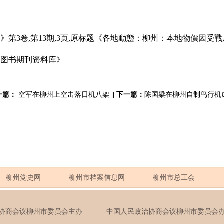
闻》第3卷,第13期,3页,原标题《各地動態：柳州：本地物價因受
国图书期刊资料库》
一篇：
空军在柳州上空击落日机八架
||
下一篇：
陈国梁在柳州自制鸟行机
柳州党史网
柳州市档案信息网
柳州市总工会
治协商会议柳州市委员会主办 中国人民政治协商会议柳州市委员会办