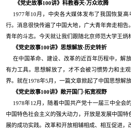
《党史故事
100
讲》科教春天·万众欢腾
1977
年
10
月，中央各大媒体发布了我国恢复高
行。消息很快传遍了中国大地，广大青年奔走相告
青年的斗志。今天就让我们跟随北京师范大学王炳
《党史故事
100
讲》思想解放·历史转折
在中国革命、建设、改革的近百年历程中，解
有力工具。思想解放了，才不会被习惯势力和主观
界。就在
1978
年
5
月，一篇文章掀起了中国思想解
《党史故事
100
讲》敞开国门·拓宽视野
1978
年
12
月，随着中国共产党十一届三中全会
中国特色社会主义的强大动力，开放是发展中国特
展的成功实践。改革和开放相辅相成、相互促进，