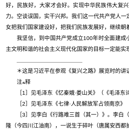
好，民族好，大家才会好。实现中华民族伟大复兴
力。空谈误国，实干兴邦。我们这一代共产党人一
女把我们国家建设好，把我们民族发展好，继续朝
我坚信，到中国共产党成立
100
年时全面建成
主文明和谐的社会主义现代化国家的目标一定能实
＿＿＿＿＿＿＿＿＿＿＿＿
＊
这是习近平在参观《复兴之路》展览时的讲
注ﻪ释
［1］
见毛泽东《忆秦娥
·
娄山关》（《毛泽东
［2］
见毛泽东《七律
·
人民解放军占领南京》
［3］
见李白《行路难三首（其一）》。李白
隆
（
今四川江油南），一说生于碎叶（唐属安西都