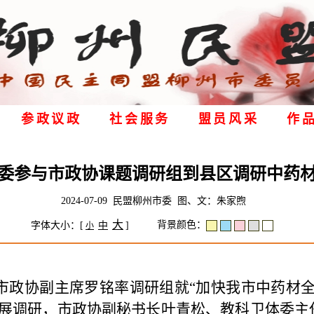
参政议政
社会服务
盟员风采
作
委参与市政协课题调研组到县区调研中药
2024-07-09 民盟柳州市委 图、文：朱家煦
大
背景颜色：
字体大小：[
中
]
小
日，市政协副主席罗铭率调研组就“加快我市中药材
展调研，市政协副秘书长叶青松、教科卫体委主